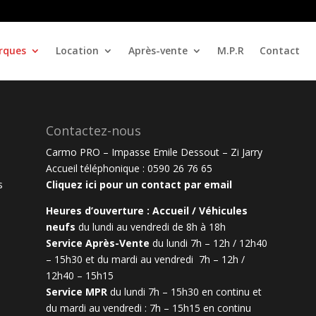
rques
Location
Après-vente
M.P.R
Contact
Contactez-nous
Carmo PRO – Impasse Emile Dessout – Zi Jarry
Accueil téléphonique :
0590 26 76 65
s
Cliquez ici pour un contact par email
Heures d’ouverture :
Accueil / Véhicules
neufs
d
u lundi au vendredi de 8h à 18h
Service Après-Vente
du l
undi 7h – 12h / 12h40
– 15h30 et d
u mardi au vendredi 7h – 12h /
12h40 – 15h15
Service MPR
du lundi 7h – 15h30 en continu et
du mardi au vendredi : 7h – 15h15 en continu