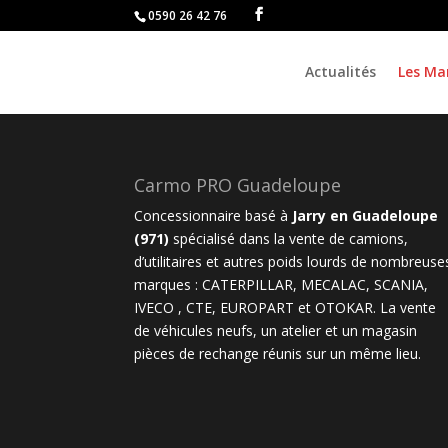
0590 26 42 76
Actualités
Les Ma
Carmo PRO Guadeloupe
Concessionnaire basé à
Jarry en Guadeloupe
(971)
spécialisé dans la vente de camions,
d’utilitaires et autres poids lourds de nombreuse
marques :
CATERPILLAR
,
MECALAC
,
SCANIA
,
IVECO ,
CTE
, EUROPART et
OTOKAR
. La vente
de véhicules neufs, un atelier et un magasin
pièces de rechange réunis sur un même lieu.