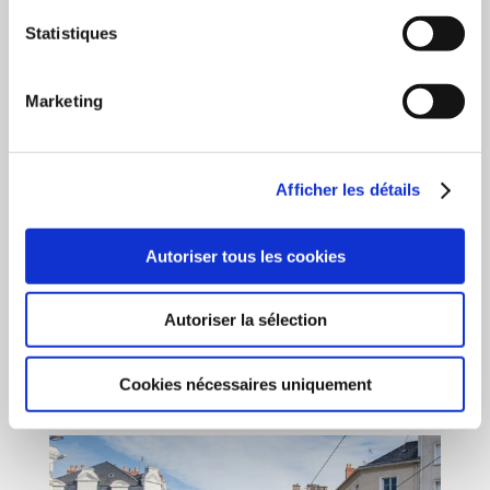
allant jusqu’au niveau de finition de concept BHNS (Bus
Statistiques
à Haut Niveau de Service). Ces personnalisations
intérieures ou extérieures optionnelles renforcent le
pouvoir de séduction des autobus et contribuent à
Marketing
valoriser l’image du transport urbain.
Exemples d’options (liste non exhaustive)
Afficher les détails
– Baies triangulaires en partie basse
– Pavillon vitré Lumi’Bus ®
– Eclairages d’ambiance, Lampa’Bus ®
Autoriser tous les cookies
– Carrosserie modulable : acrotères, carénage de
roues ou enjoliveurs de roues
– Soufflet d’articulation translucide
Autoriser la sélection
– Intégration d’écrans d’information et vidéo
surveillance
Cookies nécessaires uniquement
– Port USB