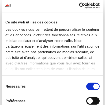
Ce site web utilise des cookies.
Les cookies nous permettent de personnaliser le contenu
Offres IVECO Carnaval
et les annonces, d'offrir des fonctionnalités relatives aux
par
Carmo PRO
|
Jan 27, 2026
|
Actualités
,
Iveco
médias sociaux et d'analyser notre trafic. Nous
🎭 Offres Carnaval IVECODémarrage en fanfare avec
partageons également des informations sur l'utilisation de
des avantages exceptionnels :-25% sur toutes les
notre site avec nos partenaires de médias sociaux, de
pièces de rechange-10% sur les entretiens et révisions
publicité et d'analyse, qui peuvent combiner celles-ci
Une opportunité idéale pour optimiser la performance
avec d'autres informations que vous leur avez fournies
et la longévité de vos véhicules. 📆 Offre valable
ou qu'ils ont collectées lors de votre utilisation de leurs
pendant la...
services.
Sélection
Nécessaires
du
consentement
Préférences