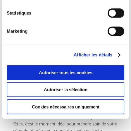
Statistiques
Marketing
Afficher les détails
Autoriser tous les cookies
Autoriser la sélection
🛠️ Offres à saisir sur les forfaits entretien
par
Carmo PRO
|
Déc 15, 2025
|
Actualités
Cookies nécessaires uniquement
🎄🎁 Pendant la période de Noël, la magie des bonnes
affaires s’installe chez Carmo PRO ! À l’approche des
fêtes, c’est le moment idéal pour prendre soin de votre
véhicule et préparer la nouvelle année en toute