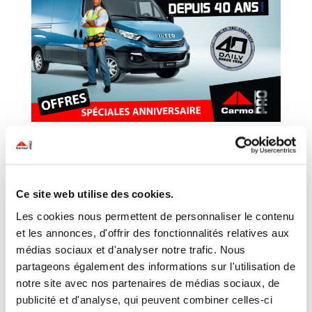
Offres spéciales Anniversaire Iveco
par
Carmo PRO
|
Nov 19, 2018
|
Promotion
Depuis 40 ans, Iveco Daily est à vos côtés, et
Ce site web utilise des cookies.
accompagne chaque jour les professionnels de tout
Les cookies nous permettent de personnaliser le contenu
horizon. Et 40 ans de bons et loyaux services, ça se
et les annonces, d'offrir des fonctionnalités relatives aux
fête ! C’est pourquoi Carmo Pro lance les offres
médias sociaux et d'analyser notre trafic. Nous
spéciales anniversaire ! Des prix jamais vu, sur toute la
partageons également des informations sur l'utilisation de
gamme Iveco...
notre site avec nos partenaires de médias sociaux, de
publicité et d'analyse, qui peuvent combiner celles-ci