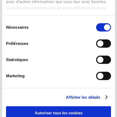
avec d'autres informations que vous leur avez fournies
ou qu'ils ont collectées lors de votre utilisation de leurs
services.
Sélection
Nécessaires
du
consentement
Préférences
Statistiques
Offres promotionnelles
par
Carmo PRO
|
Fév 22, 2018
|
Promotion
Marketing
En ce moment découvrez dans votre
concession Carmo PRO des offres exceptionnelles sur
les pièces de rechange toutes marques pour Poids-
Afficher les détails
Lourds et utilitaires : Batterie EUROPART + à partir de
157,02€ TTC, la plaque de calage à partir de 27,35€
Autoriser tous les cookies
TTC, le patin...