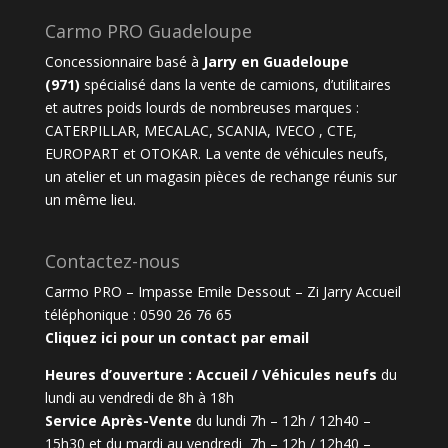
Carmo PRO Guadeloupe
Concessionnaire basé à
Jarry en Guadeloupe
(971)
spécialisé dans la vente de camions, d’utilitaires
et autres poids lourds de nombreuses marques :
CATERPILLAR
,
MECALAC
,
SCANIA
,
IVECO ,
CTE
,
EUROPART et
OTOKAR
. La vente de véhicules neufs,
un atelier et un magasin pièces de rechange réunis sur
un même lieu.
Contactez-nous
Carmo PRO – Impasse Emile Dessout – Zi Jarry Accueil
téléphonique :
0590 26 76 65
Cliquez ici pour un contact par email
Heures d’ouverture :
Accueil / Véhicules neufs
d
u
lundi au vendredi de 8h à 18h
Service Après-Vente
du l
undi 7h – 12h / 12h40 –
15h30 et d
u mardi au vendredi 7h – 12h / 12h40 –