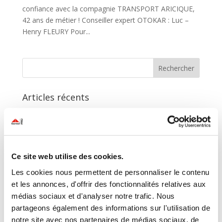
confiance avec la compagnie TRANSPORT ARICIQUE,
42 ans de métier ! Conseiller expert OTOKAR : Luc –
Henry FLEURY Pour...
Articles récents
Solutions PRO T3 – 2026 (trimestre 3)
Bleu de bleu by #Scania
LIVRAISON BUS #OTOKAR à CARMO PRO
Ce site web utilise des cookies.
Offres IVECO Carnaval
🛠️ Offres à saisir sur les forfaits entretien
Les cookies nous permettent de personnaliser le contenu
et les annonces, d'offrir des fonctionnalités relatives aux
Archives
médias sociaux et d'analyser notre trafic. Nous
partageons également des informations sur l'utilisation de
juillet 2026
notre site avec nos partenaires de médias sociaux, de